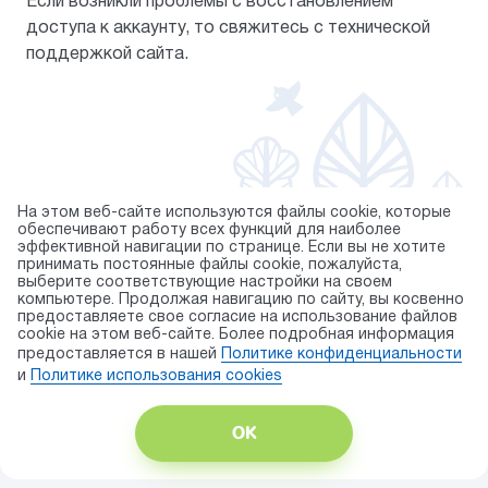
Если возникли проблемы с восстановлением
доступа к аккаунту, то свяжитесь с технической
поддержкой сайта.
На этом веб-сайте используются файлы cookie, которые
обеспечивают работу всех функций для наиболее
эффективной навигации по странице. Если вы не хотите
© 2026 торговая марка «KAPIKA»
принимать постоянные файлы cookie, пожалуйста,
выберите соответствующие настройки на своем
Правила использования cookie
компьютере. Продолжая навигацию по сайту, вы косвенно
предоставляете свое согласие на использование файлов
Публичная оферта
cookie на этом веб-сайте. Более подробная информация
Политика конфиденциальности
предоставляется в нашей
Политике конфиденциальности
Карта сайта
и
Политике использования сookies
Разработка сайта — ITECH.group
ОК