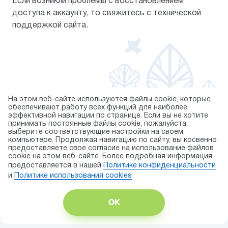
Если возникли проблемы с восстановлением
доступа к аккаунту, то свяжитесь с технической
поддержкой сайта.
На этом веб-сайте используются файлы cookie, которые
обеспечивают работу всех функций для наиболее
эффективной навигации по странице. Если вы не хотите
© 2026 торговая марка «KAPIKA»
принимать постоянные файлы cookie, пожалуйста,
выберите соответствующие настройки на своем
Правила использования cookie
компьютере. Продолжая навигацию по сайту, вы косвенно
предоставляете свое согласие на использование файлов
Публичная оферта
cookie на этом веб-сайте. Более подробная информация
Политика конфиденциальности
предоставляется в нашей
Политике конфиденциальности
Карта сайта
и
Политике использования сookies
Разработка сайта — ITECH.group
ОК