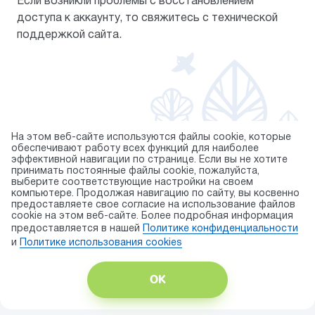
Если возникли проблемы с восстановлением
доступа к аккаунту, то свяжитесь с технической
поддержкой сайта.
На этом веб-сайте используются файлы cookie, которые
обеспечивают работу всех функций для наиболее
эффективной навигации по странице. Если вы не хотите
© 2026 торговая марка «KAPIKA»
принимать постоянные файлы cookie, пожалуйста,
выберите соответствующие настройки на своем
Правила использования cookie
компьютере. Продолжая навигацию по сайту, вы косвенно
предоставляете свое согласие на использование файлов
Публичная оферта
cookie на этом веб-сайте. Более подробная информация
Политика конфиденциальности
предоставляется в нашей
Политике конфиденциальности
Карта сайта
и
Политике использования сookies
Разработка сайта — ITECH.group
ОК