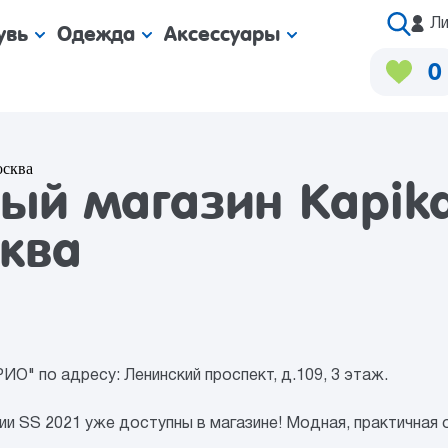
Ли
увь
Одежда
Аксессуары
0
осква
й магазин Kapika
сква
ИО" по адресу: Ленинский проспект, д.109, 3 этаж.
и SS 2021 уже доступны в магазине! Модная, практичная о