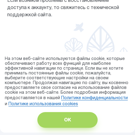
Если возникли проблемы с восстановлением
доступа к аккаунту, то свяжитесь с технической
поддержкой сайта.
На этом веб-сайте используются файлы cookie, которые
обеспечивают работу всех функций для наиболее
эффективной навигации по странице. Если вы не хотите
© 2026 торговая марка «KAPIKA»
принимать постоянные файлы cookie, пожалуйста,
выберите соответствующие настройки на своем
Правила использования cookie
компьютере. Продолжая навигацию по сайту, вы косвенно
предоставляете свое согласие на использование файлов
Публичная оферта
cookie на этом веб-сайте. Более подробная информация
Политика конфиденциальности
предоставляется в нашей
Политике конфиденциальности
Карта сайта
и
Политике использования сookies
Разработка сайта — ITECH.group
ОК