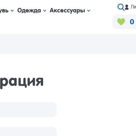
Ли
увь
Одежда
Аксессуары
0
трация